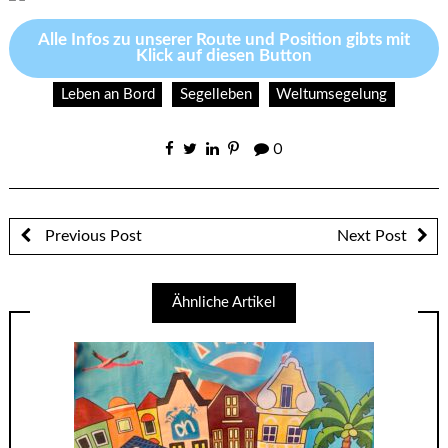
Alle Infos zu unserer Route und Position gibts mit
Klick auf diesen Button
Leben an Bord
Segelleben
Weltumsegelung
0
Previous Post
Next Post
Ähnliche Artikel