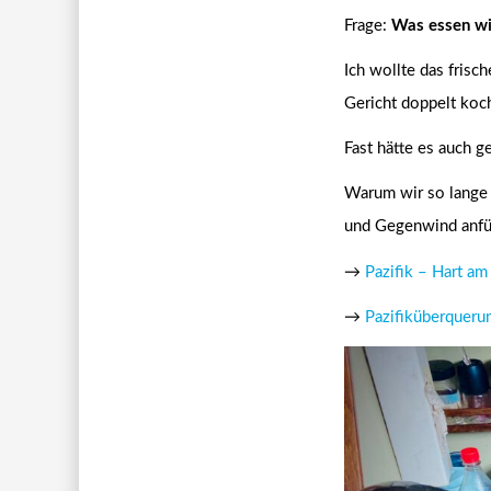
Frage:
Was essen wi
Ich wollte das fris
Gericht doppelt koc
Fast hätte es auch g
Warum wir so lange 
und Gegenwind anfühl
→
Pazifik – Hart a
→
Pazifiküberquerun