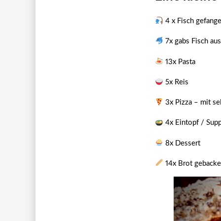
4 x Fisch gefang
7x gabs Fisch aus
13x Pasta
5x Reis
3x Pizza – mit s
4x Eintopf / Sup
8x Dessert
14x Brot gebacken