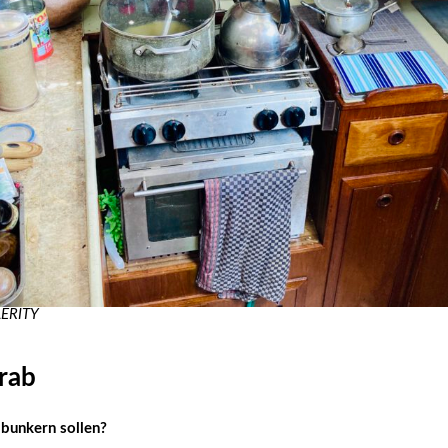
LERITY
orab
 bunkern sollen?