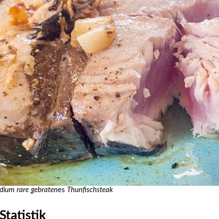
dium rare gebraten
es
Thunfischsteak
Statistik