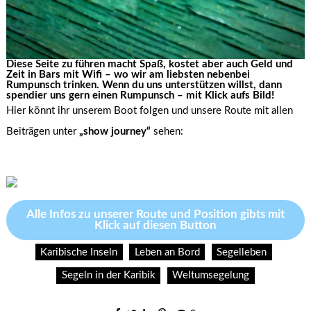
Diese Seite zu führen macht Spaß, kostet aber auch Geld und
Zeit in Bars mit Wifi – wo wir am liebsten nebenbei
Rumpunsch trinken. Wenn du uns unterstützen willst, dann
spendier uns gern einen Rumpunsch – mit Klick aufs Bild!
Hier könnt ihr unserem Boot folgen und unsere Route mit allen
Beiträgen unter
„show journey“
sehen:
Alle Infos zu unserer Route und Position gibts mit
Klick auf diesen Button
Karibische Inseln
Leben an Bord
Segelleben
Segeln in der Karibik
Weltumsegelung